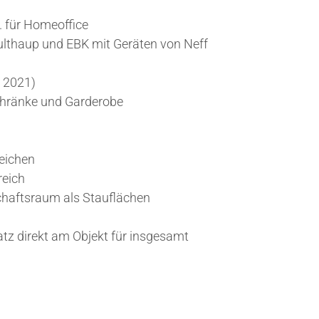
 für Homeoffice
thaup und EBK mit Geräten von Neff
 2021)
chränke und Garderobe
reichen
reich
chaftsraum als Stauflächen
atz direkt am Objekt für insgesamt