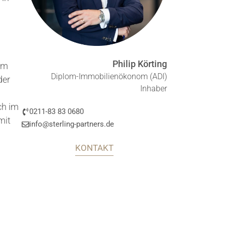
Philip Körting
im
Diplom-Immobilienökonom (ADI)
der
Inhaber
ch im
0211-83 83 0680
mit
info@sterling-partners.de
KONTAKT