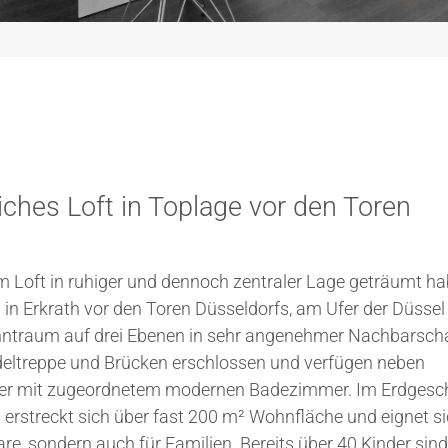
ches Loft in Toplage vor den Toren
Loft in ruhiger und dennoch zentraler Lage geträumt ha
 in Erkrath vor den Toren Düsseldorfs, am Ufer der Düssel
hntraum auf drei Ebenen in sehr angenehmer Nachbarscha
ndeltreppe und Brücken erschlossen und verfügen neben
mer mit zugeordnetem modernen Badezimmer. Im Erdgesc
rstreckt sich über fast 200 m² Wohnfläche und eignet si
are, sondern auch für Familien. Bereits über 40 Kinder sind