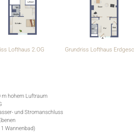
iss Lofthaus 2.OG
Grundriss Lofthaus Erdges
10 m hohem Luftraum
G
asser- und Stromanschluss
 Ebenen
, 1 Wannenbad)